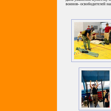
воинов- освободителей н