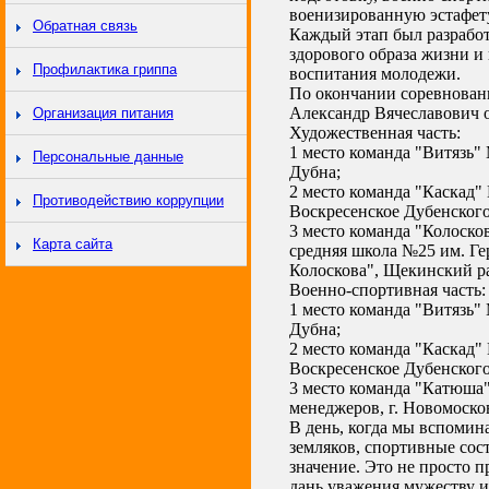
военизированную эстафету
Обратная связь
Каждый этап был разрабо
здорового образа жизни и
Профилактика гриппа
воспитания молодежи.
По окончании соревнован
Александр Вячеславович о
Организация питания
Художественная часть:
1 место команда "Витязь
Персональные данные
Дубна;
2 место команда "Каскад
Противодействию коррупции
Воскресенское Дубенског
3 место команда "Колос
Карта сайта
средняя школа №25 им. Ге
Колоскова", Щекинский р
Военно-спортивная часть:
1 место команда "Витязь
Дубна;
2 место команда "Каскад
Воскресенское Дубенского
3 место команда "Катюш
менеджеров, г. Новомоско
В день, когда мы вспомин
земляков, спортивные сос
значение. Это не просто 
дань уважения мужеству и