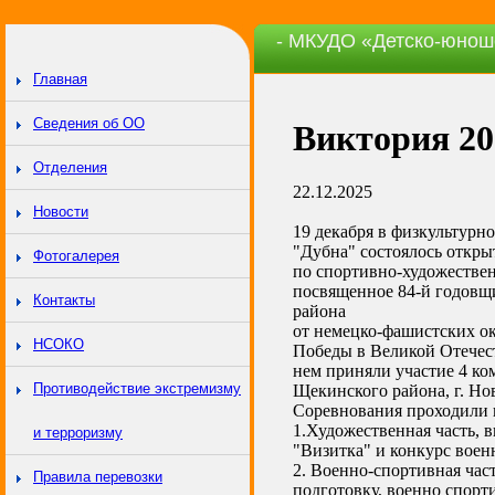
- МКУДО «Детско-юнош
Главная
Сведения об ОО
Виктория 20
Отделения
22.12.2025
Новости
19 декабря в физкультурно
"Дубна" состоялось откр
Фотогалерея
по спортивно-художеств
посвященное 84-й годовщ
Контакты
района
от немецко-фашистских ок
НСОКО
Победы в Великой Отечест
нем приняли участие 4 ко
Противодействие экстремизму
Щекинского района, г. Но
Соревнования проходили в
1.Художественная часть, 
и терроризму
"Визитка" и конкурс воен
2. Военно-спортивная час
Правила перевозки
подготовку, военно спорт