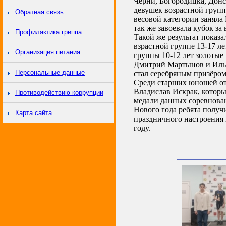
Черни, Богородицка, Донс
девушек возрастной групп
Обратная связь
весовой категории заняла
так же завоевала кубок за
Профилактика гриппа
Такой же результат показа
взрастной группе 13-17 л
Организация питания
группы 10-12 лет золотые
Дмитрий Мартынов и Иль
Персональные данные
стал серебряным призёром
Среди старших юношей от
Владислав Искрак, которы
Противодействию коррупции
медали данных соревнован
Нового года ребята получ
Карта сайта
праздничного настроения 
году.